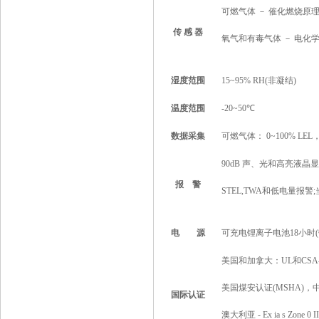
可燃气体 － 催化燃烧原
传
感
器
氧气和有毒气体 － 电化
湿度范围
15~95% RH(非凝结)
温度范围
-20~50℃
数据采集
可燃气体： 0~100% LEL
90dB 声、光和高亮液晶
报
警
STEL,TWA和低电量报警
电 源
可充电锂离子电池18小时(
美国和加拿大：UL和CSA-Class
美国煤安认证(MSHA)，
国际认证
澳大利亚 - Ex ia s Zone 0 I