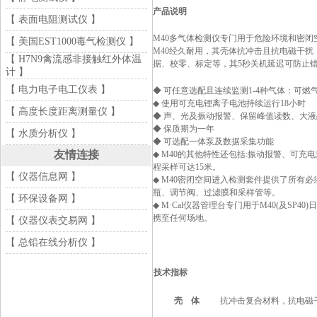
产品说明
【 表面电阻测试仪 】
M40多气体检测仪专门用于危险环境和密闭
【 美国EST1000毒气检测仪 】
M40经久耐用，其壳体抗冲击且抗电磁干
【 H7N9禽流感非接触红外体温
据、校零、标定等，其5秒关机延迟可防止
计 】
【 电力电子电工仪表 】
◆ 可任意选配且连续监测1-4种气体：可燃气体、
◆ 使用可充电锂离子电池持续运行18小时
【 高度长度距离测量仪 】
◆ 声、光及振动报警、保留峰值读数、大
◆ 保质期为一年
【 水质分析仪 】
◆ 可选配一体泵及数据采集功能
友情连接
◆ M40的其他特性还包括:振动报警、可充
程采样可达15米。
【 仪器信息网 】
◆ M40密闭空间进入检测套件提供了所有必
瓶、调节阀、过滤膜和采样管等。
【 环保设备网 】
◆ M·Cal仪器管理台专门用于M40(及S
携至任何场地。
【 仪器仪表交易网 】
【 总铅在线分析仪 】
技术指标
壳
体
抗冲击复合材料，抗电磁