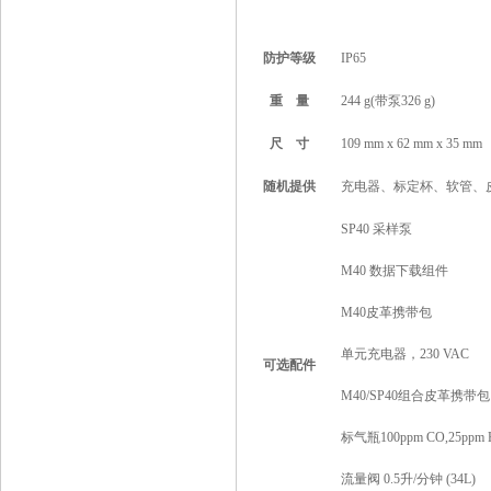
防护等级
IP65
重
量
244 g(带泵326 g)
尺
寸
109 mm x 62 mm x 35 mm
随机提供
充电器、标定杯、软管、
SP40 采样泵
M40 数据下载组件
M40皮革携带包
单元充电器，230 VAC
可选配件
M40/SP40组合皮革携带包
标气瓶100ppm CO,25ppm H 
流量阀 0.5升/分钟 (34L)