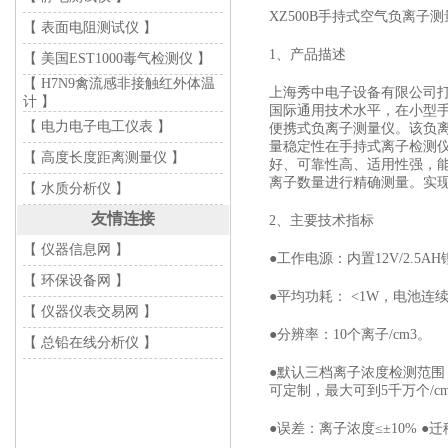
XZ500B手持式空气负离子
【 表面电阻测试仪 】
1、产品描述
【 美国EST1000毒气检测仪 】
【 H7N9禽流感非接触红外体温
上海秀中电子设备有限公司
计 】
国际通用技术水平，在小型手
【 电力电子电工仪表 】
便携式负离子测量仪。该负
量稳定性在手持式离子检测
【 高度长度距离测量仪 】
好、可靠性高、适用性强，
离子数量进行精确测量。实现
【 水质分析仪 】
友情连接
2、主要技术指标
【 仪器信息网 】
●工作电源：内置12V/2.5A
【 环保设备网 】
●平均功耗： <1W，电池连
【 仪器仪表交易网 】
●分辨率：10个离子/cm3。
【 总铅在线分析仪 】
●默认三档离子浓度检测范围，自动档位： 
可定制，最大可到5千万个/c
●误差：离子浓度≤±10% ●迁移