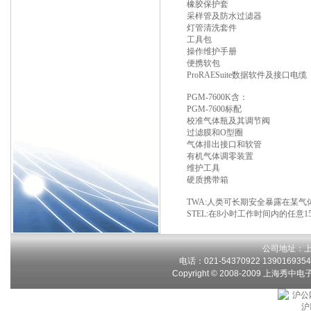
橡胶保护套
采样管及防水过滤器
灯管清洗套件
工具包
操作维护手册
便携软包
ProRAESuite数据软件及接口电缆
PGM-7600K含：
PGM-7600标配
校准气体瓶及其调节阀
过滤膜和O型圈
气体排出接口和软管
有机气体调零装置
维护工具
硬质携带箱
TWA:人类可长期安全暴露在某
STEL:在8小时工作时间内的任意
公司地址：上
电话：021-54370922 13901693546
Copyright © 2008-2009 上海秀中
沪公网
沪I