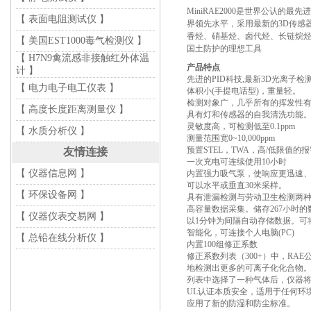
MiniRAE2000是世界公认的
【 表面电阻测试仪 】
界领先水平，采用最新的3D传感器，
香烃、硝基烃、卤代烃、长链烷烃
【 美国EST1000毒气检测仪 】
国土防护的理想工具
【 H7N9禽流感非接触红外体温
产品特点
计 】
先进的PID科技,最新3D光离子检测器
【 电力电子电工仪表 】
体积小(手提电话型)，重量轻。
检测对象广，几乎所有的挥发性有机
【 高度长度距离测量仪 】
具有灯和传感器的自我清洗功能
灵敏度高，可检测低至0.1ppm
【 水质分析仪 】
测量范围宽0~10,000ppm
预置STEL，TWA，高/低限值的
友情连接
一次充电可连续使用10小时
【 仪器信息网 】
内置强力吸气泵，使响应更迅速
可以水平或垂直30米采样。
【 环保设备网 】
具有泄漏检测与劳动卫生检测两
高容量数据采集。储存267小时的
【 仪器仪表交易网 】
以1分钟为间隔自动存储数据。可
智能化，可连接个人电脑(PC)
【 总铅在线分析仪 】
内置100组修正系数
修正系数列表（300+）中，RAE
地检测出更多的可离子化化合物。当从M
列表中选择了一种气体后，仪器
UL认证本质安全，适用于任何环
应用了新的防湿和防尘标准。