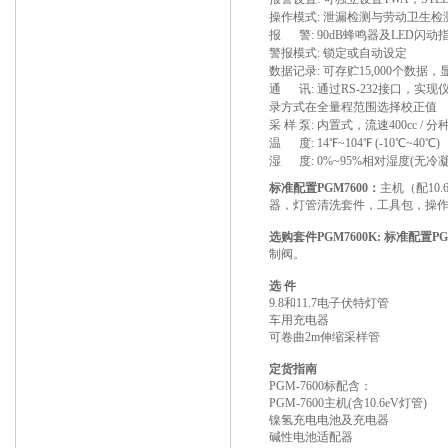
操作模式: 泄漏检测与劳动卫生
报 警: 90dB蜂鸣器及LED闪动
警报模式: 锁定或自动设定
数据记录: 可存贮15,000个
通 讯: 通过RS-232接口，实
录方式在全量程范围选择校正值
采 样 泵: 内置式，流速400cc
温 度: 14℉~104℉ (-10℃~40℃)
湿 度: 0%~95%相对湿度(无冷凝
标准配置PGM7600：
主机（配10
器，灯管清洗套件，工具包，操作手册
选购套件PGM7600K:
标准配置PGM
制阀。
选
件
9.8和11.7电子伏特灯管
车用充电器
可卷曲2m伸缩采样管
定货指南
PGM-7600标配含：
PGM-7600主机(含10.6eV灯管)
镍氢充电电池及充电器
碱性电池适配器