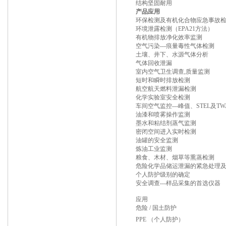
结构坚固耐用
产品应用
环保检测及有机化合物应急事故
环境泄露检测（EPA21方法）
有机物排放净化效率监测
空气污染---痕量毒性气体检测
土壤、井下、水源气体分析
气体回收泄漏
室内空气卫生调查,质量监测
短时和瞬时排放检测
航空航天燃料泄漏检测
化学实验室安全检测
车间空气监控---峰值、STEL及TW
油漆和喷雾操作监测
墨水和粘结剂蒸气监测
密闭空间进入实时检测
油罐的安全监测
炼油工业监测
粮食、木材、烟草等熏蒸检测
危险化学品储运泄漏的紧急处理
个人防护级别的确定
安全调查---样品采集的首选仪器
应用
危险 / 国土防护
PPE （个人防护）