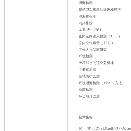
泄漏检测
建筑或军事基地建设和维护
泄漏物检测
污染排除
工业卫生 / 安全
密闭空间进入检测（ CSE ）
室内空气质量（ IAQ ）
工作人员暴露研究
环境检测
土壤和水的顶空分析地
下储罐泄漏
基地防护监测
环境泄漏检测（ EPA21 方法）
熏蒸检测
垃圾填埋监测
技术指标
尺 寸 : 8.2"(21.8cm)L×3"(7.62cm