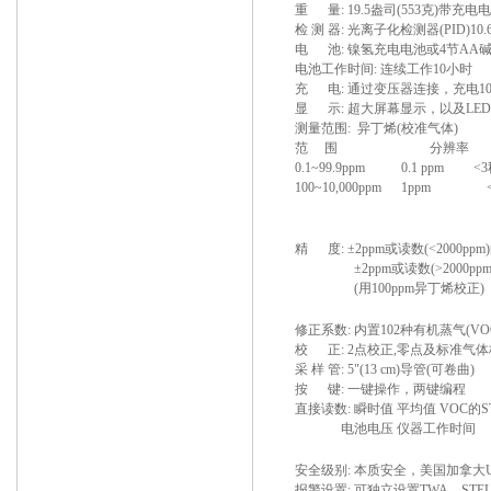
重 量: 19.5盎司(553克)带充电
检 测 器: 光离子化检测器(PID)1
电 池: 镍氢充电电池或4节AA
电池工作时间: 连续工作10小时
充 电: 通过变压器连接，充电1
显 示: 超大屏幕显示，以及LE
测量范围: 异丁烯(校准气体)
范 围 分辨率 
0.1~99.9ppm 0.1 ppm <
100~10,000ppm 1ppm 
精 度: ±2ppm或读数(<2000ppm
±2ppm或读数(>2000ppm)
(用100ppm异丁烯校正)
修正系数: 内置102种有机蒸气(V
校 正: 2点校正,零点及标准气
采 样 管: 5"(13 cm)导管(可卷曲)
按 键: 一键操作，两键编程
直接读数: 瞬时值 平均值 VOC的
电池电压 仪器工作时间
安全级别: 本质安全，美国加拿大UL, cUL, Cla
报警设置: 可独立设置TWA，ST