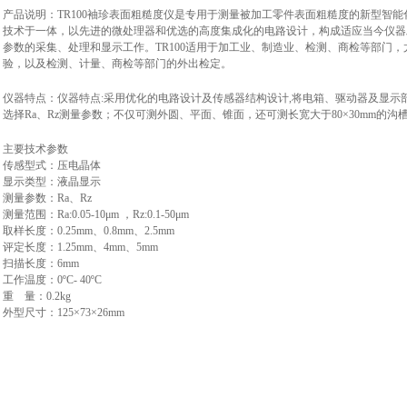
产品说明：TR100袖珍表面粗糙度仪是专用于测量被加工零件表面粗糙度的新型智
技术于一体，以先进的微处理器和优选的高度集成化的电路设计，构成适应当今仪器
参数的采集、处理和显示工作。TR100适用于加工业、制造业、检测、商检等部门
验，以及检测、计量、商检等部门的外出检定。
仪器特点：仪器特点:采用优化的电路设计及传感器结构设计,将电箱、驱动器及显示
选择Ra、Rz测量参数；不仅可测外圆、平面、锥面，还可测长宽大于80×30mm的沟
主要技术参数
传感型式：压电晶体
显示类型：液晶显示
测量参数：Ra、Rz
测量范围：Ra:0.05-10μm ，Rz:0.1-50μm
取样长度：0.25mm、0.8mm、2.5mm
评定长度：1.25mm、4mm、5mm
扫描长度：6mm
工作温度：0ºC- 40ºC
重 量：0.2kg
外型尺寸：125×73×26mm