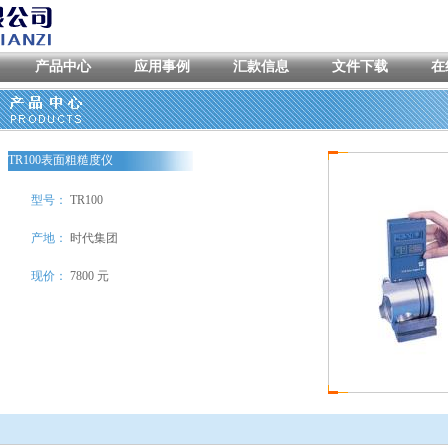
产品中心
应用事例
汇款信息
文件下载
在
TR100表面粗糙度仪
型号：
TR100
产地：
时代集团
现价：
7800 元